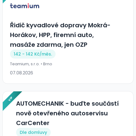
Řidič kyvadlové dopravy Mokrá-
Horákov, HPP, firemní auto,
masáže zdarma, jen OZP
142 - 142 Kč/
měs.
Teamium, s.r.o. • Brno
07.08.2026
VIP
AUTOMECHANIK - buďte součástí
nově otevřeného autoservisu
CarCenter
Dle domluvy