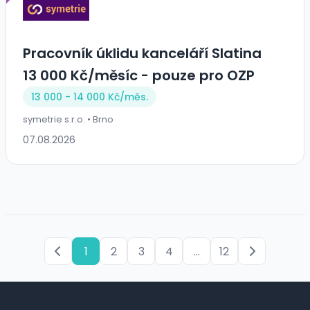
Pracovník úklidu kanceláří Slatina
13 000 Kč/měsíc - pouze pro OZP
13 000 - 14 000 Kč/
měs.
symetrie s.r.o. • Brno
07.08.2026
1
2
3
4
...
12