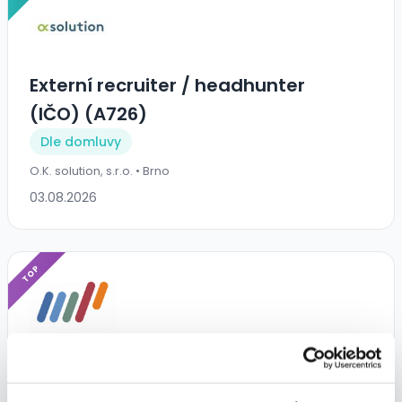
Externí recruiter / headhunter
(IČO) (A726)
Dle domluvy
O.K. solution, s.r.o. • Brno
03.08.2026
TOP
Brusič kovů | Ranní směna |