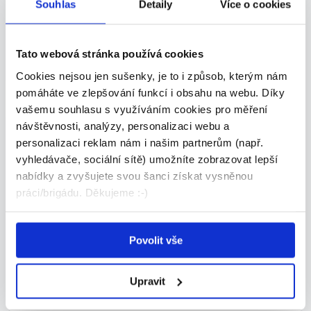
Nástup do kmene | Brno
Souhlas
Detaily
Více o cookies
Dle domluvy
Manpower • Brno
Tato webová stránka používá cookies
07.08.2026
Cookies nejsou jen sušenky, je to i způsob, kterým nám
pomáháte ve zlepšování funkcí i obsahu na webu. Díky
vašemu souhlasu s využíváním cookies pro měření
TOP
návštěvnosti, analýzy, personalizaci webu a
personalizaci reklam nám i našim partnerům (např.
vyhledávače, sociální sítě) umožníte zobrazovat lepší
nabídky a zvyšujete svou šanci získat vysněnou
práci/brigádu. Děkujeme :-)
Administrativní pracovník se
srbštinou a češtinou
Povolit vše
Dle domluvy
Manpower • Brno
Upravit
07.08.2026