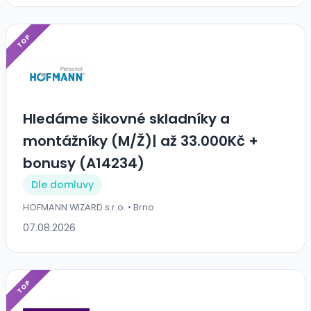
TOP
Hledáme šikovné skladníky a
montážníky (M/Ž)| až 33.000Kč +
bonusy (A14234)
Dle domluvy
HOFMANN WIZARD s.r.o. • Brno
07.08.2026
TOP