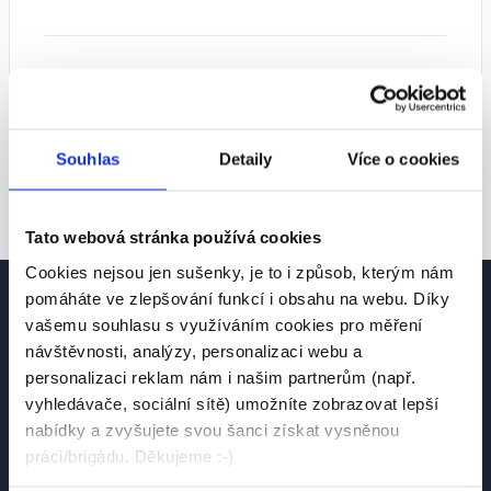
Tipy pro lepší výsledky:
• Zkuste zvolit více pozic
• Rozšiřte geografické vyhledávání
Souhlas
Detaily
Více o cookies
• Odstraňte některé filtry
Tato webová stránka používá cookies
Cookies nejsou jen sušenky, je to i způsob, kterým nám
pomáháte ve zlepšování funkcí i obsahu na webu. Díky
vašemu souhlasu s využíváním cookies pro měření
návštěvnosti, analýzy, personalizaci webu a
personalizaci reklam nám i našim partnerům (např.
vyhledávače, sociální sítě) umožníte zobrazovat lepší
Česká platforma pro hledání práce a talentů.
nabídky a zvyšujete svou šanci získat vysněnou
Spojujeme kandidáty se zaměstnavateli.
práci/brigádu. Děkujeme :-)