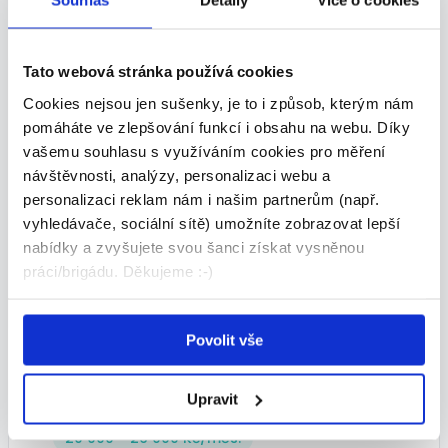
Souhlas
Detaily
Více o cookies
TOP
Tato webová stránka používá cookies
Cookies nejsou jen sušenky, je to i způsob, kterým nám
pomáháte ve zlepšování funkcí i obsahu na webu. Díky
vašemu souhlasu s využíváním cookies pro měření
návštěvnosti, analýzy, personalizaci webu a
Projektant Elektro a MaR (M/Ž)
personalizaci reklam nám i našim partnerům (např.
(A13232)
vyhledávače, sociální sítě) umožníte zobrazovat lepší
55 000 - 65 000 Kč/
měs.
nabídky a zvyšujete svou šanci získat vysněnou
práci/brigádu. Děkujeme :-)
HOFMANN WIZARD s.r.o. • Hradec Králové
03.08.2026
Povolit vše
TOP
Upravit
člen výjezdové skupiny
20 000 - 26 000 Kč/
měs.