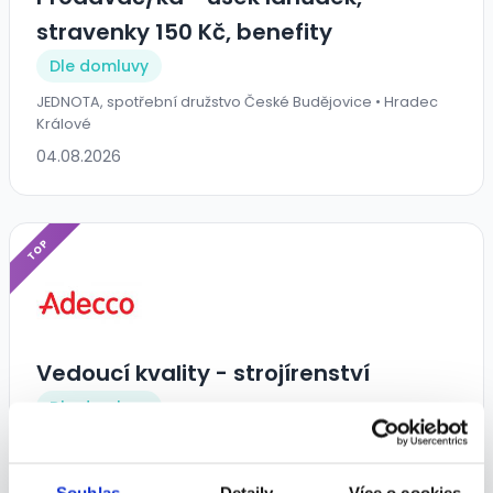
stravenky 150 Kč, benefity
Dle domluvy
JEDNOTA, spotřební družstvo České Budějovice • Hradec
Králové
04.08.2026
TOP
Vedoucí kvality - strojírenství
Dle domluvy
ADECCO spol. s r.o. • Hradec Králové
04.08.2026