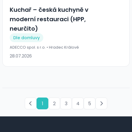
Kuchař – česká kuchyně v
moderní restauraci (HPP,
neurčito)
Dle domluvy
ADECCO spol. s r.o. • Hradec Králové
28.07.2026
1
2
3
4
5