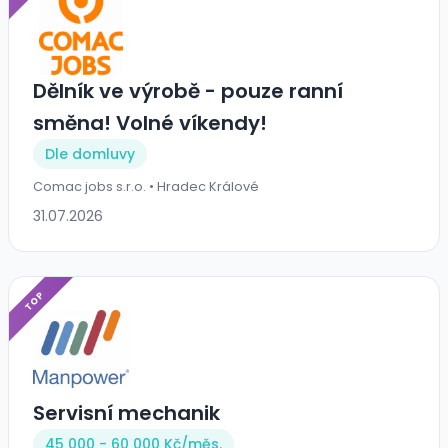
Dělník ve výrobě - pouze ranní
směna! Volné víkendy!
Dle domluvy
Comac jobs s.r.o. • Hradec Králové
31.07.2026
TOP
Servisní mechanik
45 000 - 60 000 Kč/
měs.