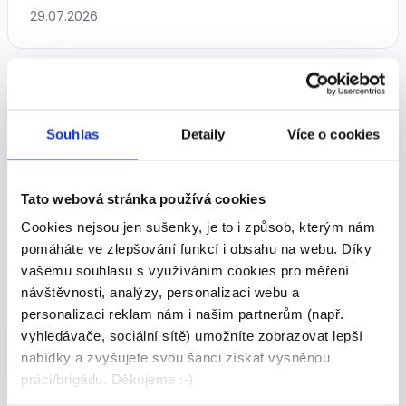
29.07.2026
TOP
Souhlas
Detaily
Více o cookies
HR Asistent/ka | Personální
Tato webová stránka používá cookies
administrativa
Cookies nejsou jen sušenky, je to i způsob, kterým nám
pomáháte ve zlepšování funkcí i obsahu na webu. Díky
Dle domluvy
vašemu souhlasu s využíváním cookies pro měření
Manpower • Tachov
návštěvnosti, analýzy, personalizaci webu a
28.07.2026
personalizaci reklam nám i našim partnerům (např.
vyhledávače, sociální sítě) umožníte zobrazovat lepší
nabídky a zvyšujete svou šanci získat vysněnou
práci/brigádu. Děkujeme :-)