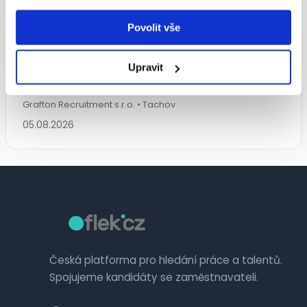
Povolit vše
MANAŽER LOGISTIKY
Upravit
100 000 - 120 000 Kč/
měs.
Grafton Recruitment s.r.o. • Tachov
05.08.2026
Česká platforma pro hledání práce a talentů.
Spojujeme kandidáty se zaměstnavateli.