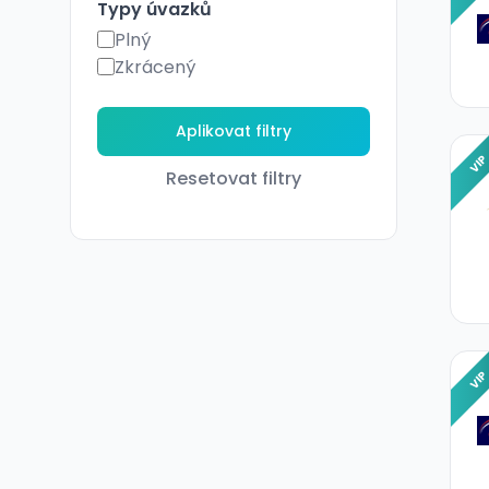
Typy úvazků
Plný
Zkrácený
VI
Resetovat filtry
VI