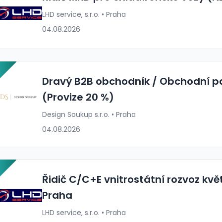
LHD service, s.r.o. • Praha
04.08.2026
P
Dravý B2B obchodník / Obchodní pa
(Provize 20 %)
Design Soukup s.r.o. • Praha
04.08.2026
P
Řidič C/C+E vnitrostátní rozvoz kvě
Praha
LHD service, s.r.o. • Praha