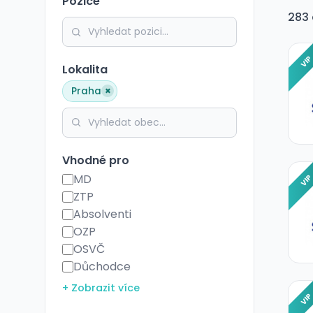
Pozice
283 
VI
Lokalita
×
Praha
Vhodné pro
MD
VI
ZTP
Absolventi
OZP
OSVČ
Důchodce
+ Zobrazit více
VI