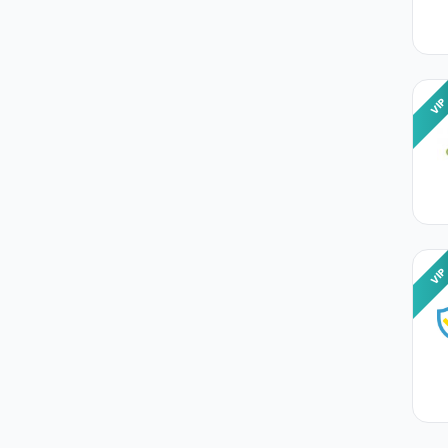
VI
VI