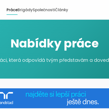
Práce
Brigády
Společnosti
Články
Nabídky práce
ráci, která odpovídá tvým představám a dov