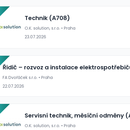
P
Technik (A708)
O.K. solution, s.r.o. • Praha
23.07.2026
P
Řidič – rozvoz a instalace elektrospotřebič
FA Dvořáček s.r.o. • Praha
22.07.2026
P
Servisní technik, měsíční odměny 
O.K. solution, s.r.o. • Praha