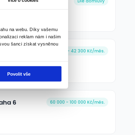
Dle domluvy
bsahu na webu. Díky vašemu
onalizaci reklam nám i našim
 svou šanci získat vysněnou
ova)
42 300 - 42 300 Kč/
měs.
Povolit vše
raha 6
60 000 - 100 000 Kč/
měs.