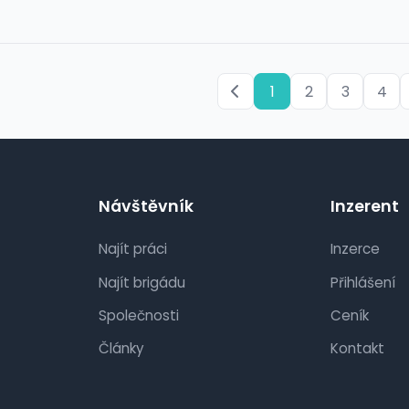
1
2
3
4
Návštěvník
Inzerent
Najít práci
Inzerce
Najít brigádu
Přihlášení
Společnosti
Ceník
Články
Kontakt