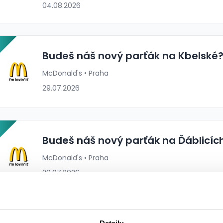
04.08.2026
P
Budeš náš nový parťák na Kbelské
McDonald's • Praha
29.07.2026
P
Budeš náš nový parťák na Ďáblicíc
McDonald's • Praha
29.07.2026
P
Detaily