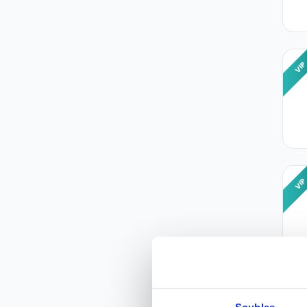
VI
VI
VI
Souhlas