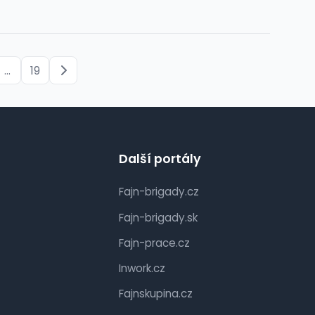
...
19
Další portály
Fajn-brigady.cz
Fajn-brigady.sk
Fajn-prace.cz
Inwork.cz
Fajnskupina.cz