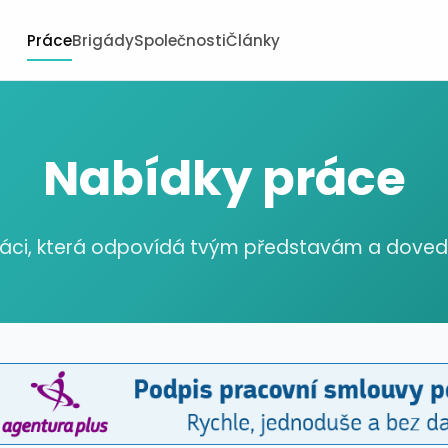
Práce
Brigády
Společnosti
Články
Nabídky práce
ráci, která odpovídá tvým představám a dov