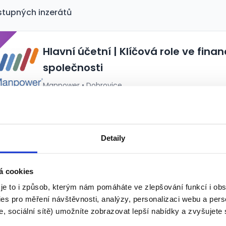
stupných inzerátů
P
Hlavní účetní | Klíčová role ve fin
společnosti
Manpower • Dobrovice
24.07.2026
Detaily
á cookies
 je to i způsob, kterým nám pomáháte ve zlepšování funkcí i o
es pro měření návštěvnosti, analýzy, personalizaci webu a pers
, sociální sítě) umožníte zobrazovat lepší nabídky a zvyšujete