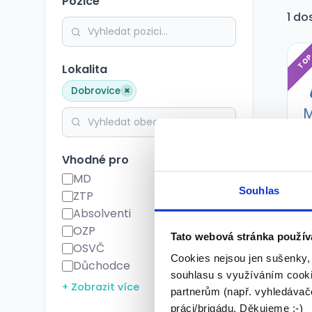
Pozice
1 do
TO
Lokalita
×
Dobrovice
Vhodné pro
MD
Souhlas
ZTP
Absolventi
OZP
Tato webová stránka použív
OSVČ
Cookies nejsou jen sušenky,
Důchodce
souhlasu s využíváním cooki
+ Zobrazit více
partnerům (např. vyhledávače
práci/brigádu. Děkujeme :-)