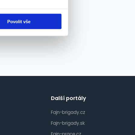
Povolit vše
Další portály
Fajn-brigady.cz
Fajn-brigady.sk
Fajn-prace.cz