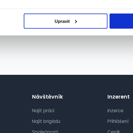
Upravit
Návštěvník
Inzerent
Najít práci
Inzerce
Najít brigádu
Přihlášení
Společnosti
Ceník