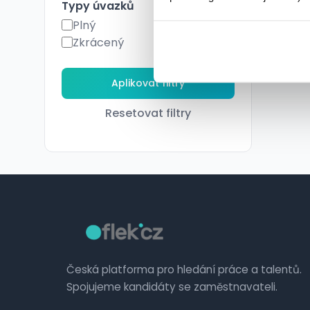
Typy úvazků
Plný
Zkrácený
Resetovat filtry
Česká platforma pro hledání práce a talentů.
Spojujeme kandidáty se zaměstnavateli.