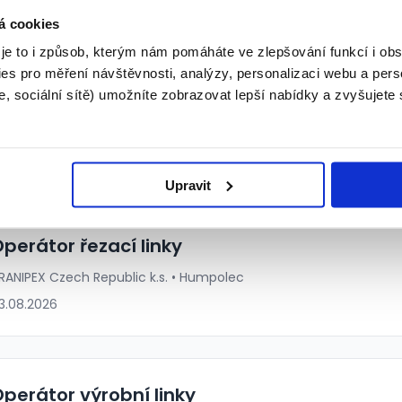
á cookies
 je to i způsob, kterým nám pomáháte ve zlepšování funkcí i o
Svářeč | Jen ranní směna | Kusová 
es pro měření návštěvnosti, analýzy, personalizaci webu a pers
týdnů dovolené
, sociální sítě) umožníte zobrazovat lepší nabídky a zvyšujete
Grafton Recruitment s.r.o. • Humpolec
05.08.2026
Upravit
perátor řezací linky
RANIPEX Czech Republic k.s. • Humpolec
3.08.2026
perátor výrobní linky