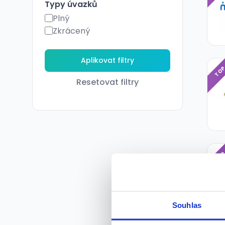
Typy úvazků
Plný
Zkrácený
TO
Resetovat filtry
TO
Souhlas