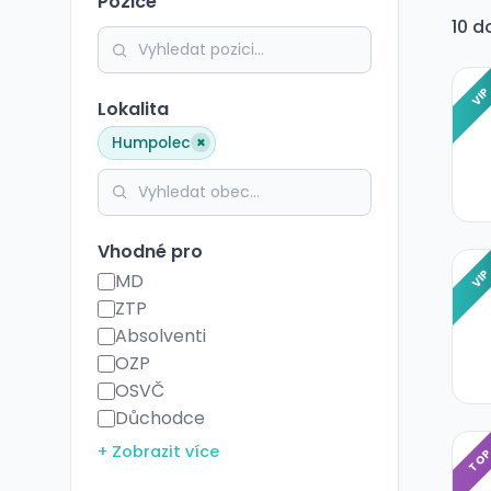
Pozice
10 d
VI
Lokalita
×
Humpolec
Vhodné pro
VI
MD
ZTP
Absolventi
OZP
OSVČ
Důchodce
+ Zobrazit více
TO