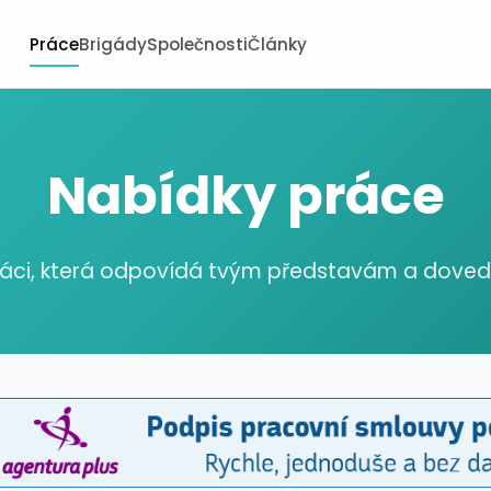
Práce
Brigády
Společnosti
Články
Nabídky práce
ráci, která odpovídá tvým představám a dov