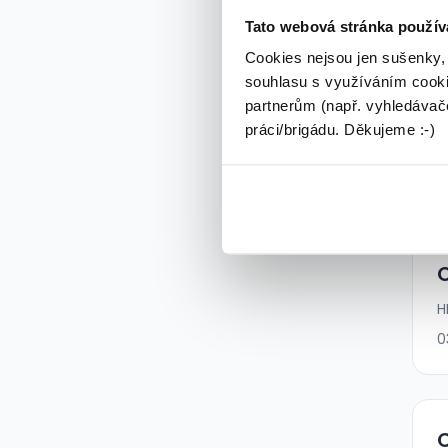
Tato webová stránka použív
Cookies nejsou jen sušenky,
souhlasu s využíváním cooki
partnerům (např. vyhledávače
práci/brigádu. Děkujeme :-)
O
H
0
O