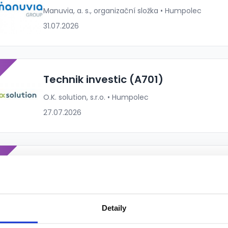
Manuvia, a. s., organizační složka • Humpolec
31.07.2026
P
Technik investic (A701)
O.K. solution, s.r.o. • Humpolec
27.07.2026
P
ELEKTRIKÁŘ/ELEKTROMECHANIKNÁST
KMENE(m/ž) (A11110)
Manuvia, a. s., organizační složka • Humpolec
Detaily
24.07.2026