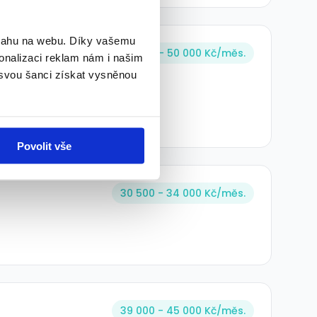
bsahu na webu. Díky vašemu
výroba | 5
40 000 - 50 000 Kč/
měs.
onalizaci reklam nám i našim
 svou šanci získat vysněnou
Povolit vše
30 500 - 34 000 Kč/
měs.
39 000 - 45 000 Kč/
měs.