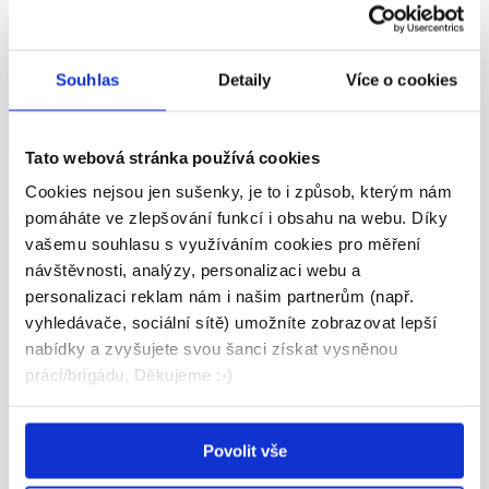
Operátor výroby (Chomutov)
25 300 - 34 000 Kč/
měs.
Souhlas
Detaily
Více o cookies
JOB spectrum s.r.o. • Chomutov
05.08.2026
Tato webová stránka používá cookies
Cookies nejsou jen sušenky, je to i způsob, kterým nám
pomáháte ve zlepšování funkcí i obsahu na webu. Díky
vašemu souhlasu s využíváním cookies pro měření
návštěvnosti, analýzy, personalizaci webu a
personalizaci reklam nám i našim partnerům (např.
vyhledávače, sociální sítě) umožníte zobrazovat lepší
Servisní technik elektro – výjezdy
nabídky a zvyšujete svou šanci získat vysněnou
práci/brigádu. Děkujeme :-)
po východní Evropě
Dle domluvy
Povolit vše
Manpower • Chomutov
04.08.2026