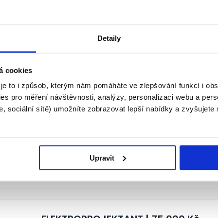
P
Operátor skladu v Kutné Hoře - svoz
Detaily
Čáslavi
á cookies
Comac jobs s.r.o. • Kutná Hora
 je to i způsob, kterým nám pomáháte ve zlepšování funkcí i o
24.07.2026
es pro měření návštěvnosti, analýzy, personalizaci webu a pers
, sociální sítě) umožníte zobrazovat lepší nabídky a zvyšujete
VEDOUCÍ MONTÉR | 60 000 Kč
Grafton Recruitment s.r.o. • Kutná Hora
Upravit
31.07.2026