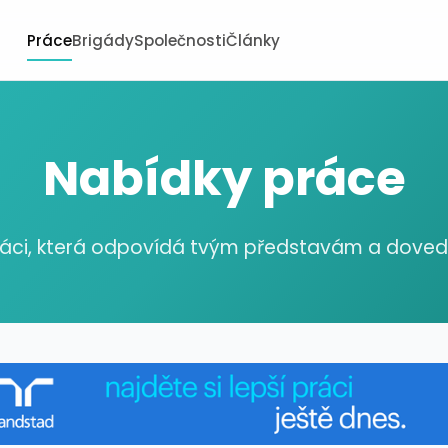
Práce
Brigády
Společnosti
Články
Nabídky práce
ráci, která odpovídá tvým představám a dov