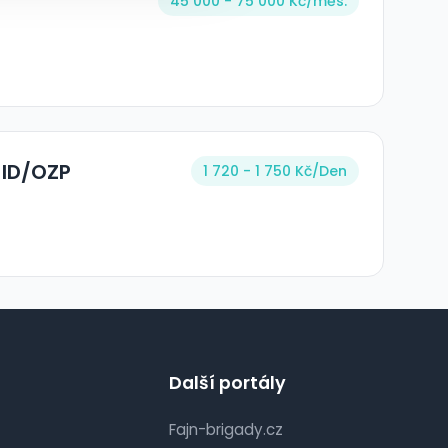
45 000 - 75 000 Kč/
měs.
 ID/OZP
1 720 - 1 750 Kč/Den
Další portály
Fajn-brigady.cz