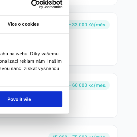
 z Kolína a
Více o cookies
28 600 - 33 000 Kč/
měs.
bsahu na webu. Díky vašemu
onalizaci reklam nám i našim
 svou šanci získat vysněnou
40 000 - 60 000 Kč/
měs.
Povolit vše