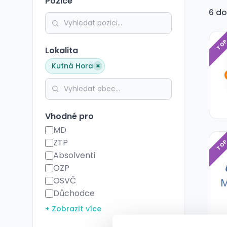
Pozice
6 do
TO
Lokalita
×
Kutná Hora
Vhodné pro
MD
ZTP
TO
Absolventi
OZP
OSVČ
Důchodce
+ Zobrazit více