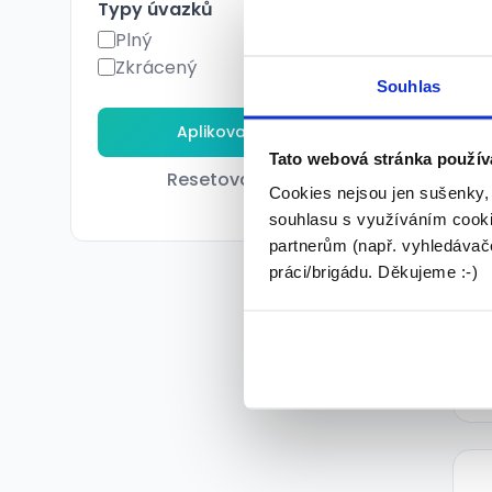
Typy úvazků
Plný
Zkrácený
TO
Souhlas
Tato webová stránka použív
Resetovat filtry
Cookies nejsou jen sušenky,
souhlasu s využíváním cooki
partnerům (např. vyhledávače
práci/brigádu. Děkujeme :-)