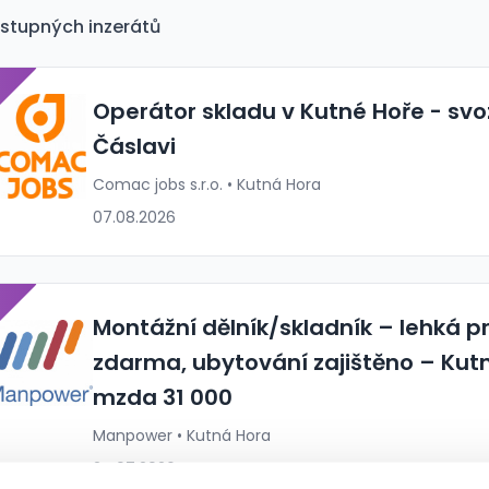
stupných inzerátů
P
Operátor skladu v Kutné Hoře - svoz
Čáslavi
Comac jobs s.r.o. • Kutná Hora
07.08.2026
P
Montážní dělník/skladník – lehká p
zdarma, ubytování zajištěno – Kut
mzda 31 000
Manpower • Kutná Hora
24.07.2026