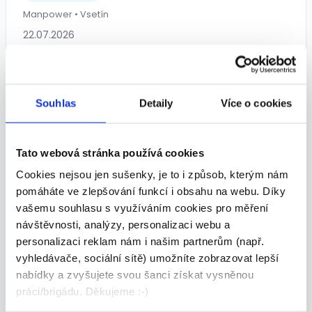
Manpower • Vsetín
22.07.2026
Souhlas
Detaily
Více o cookies
Tato webová stránka používá cookies
Pracovník výdeje obědů
Cookies nejsou jen sušenky, je to i způsob, kterým nám
pomáháte ve zlepšování funkcí i obsahu na webu. Díky
16 243 - 20 110 Kč/
měs.
vašemu souhlasu s využíváním cookies pro měření
Baltaci Atrium s.r.o. • Vsetín
návštěvnosti, analýzy, personalizaci webu a
05.08.2026
personalizaci reklam nám i našim partnerům (např.
vyhledávače, sociální sítě) umožníte zobrazovat lepší
nabídky a zvyšujete svou šanci získat vysněnou
práci/brigádu. Děkujeme :-)