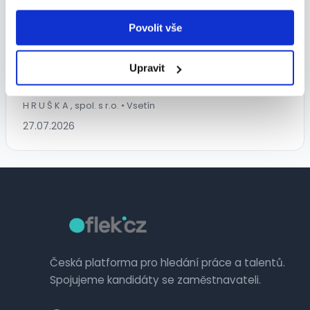
Povolit vše
Prodavač/ka - Hošťálková
Upravit
140 - 140 Kč/
hod.
H R U Š K A , spol. s r.o. • Vsetín
27.07.2026
Česká platforma pro hledání práce a talentů.
Spojujeme kandidáty se zaměstnavateli.