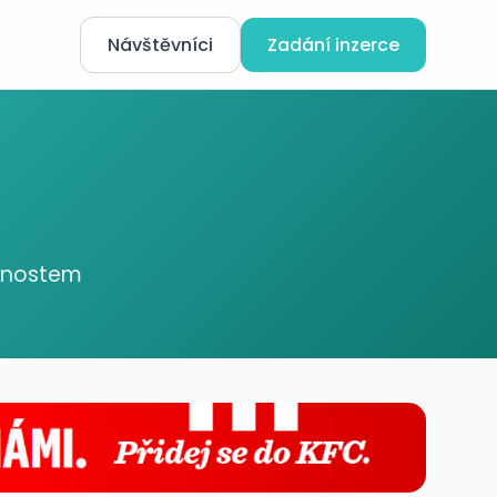
Návštěvníci
Zadání inzerce
ednostem