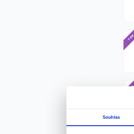
TO
TO
Souhlas