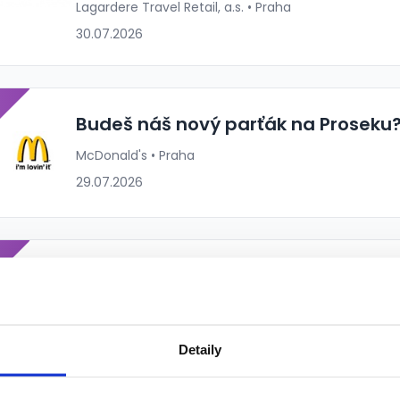
Lagardere Travel Retail, a.s. • Praha
30.07.2026
P
Budeš náš nový parťák na Proseku
McDonald's • Praha
29.07.2026
P
Stabilní práce v centru Prahy!
McDonald's • Praha
29.07.2026
Detaily