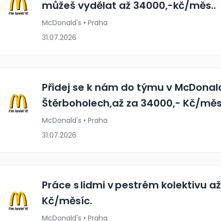
můžeš vydělat až 34000,-kč/měs..
McDonald's • Praha
31.07.2026
Přidej se k nám do týmu v McDonal
Štěrboholech,až za 34000,- Kč/měs
McDonald's • Praha
31.07.2026
Práce s lidmi v pestrém kolektivu a
Kč/měsíc.
McDonald's • Praha