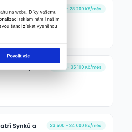
 u nás za 28
28 200 - 28 200 Kč/
měs.
bsahu na webu. Díky vašemu
onalizaci reklam nám i našim
 svou šanci získat vysněnou
Povolit vše
oční směny.
35 100 - 35 100 Kč/
měs.
atří Synků a
33 500 - 34 000 Kč/
měs.