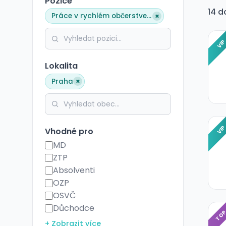
Pozice
14 d
×
Práce v rychlém občerstvení
VI
Lokalita
×
Praha
VI
Vhodné pro
MD
ZTP
Absolventi
OZP
OSVČ
Důchodce
TO
+ Zobrazit více