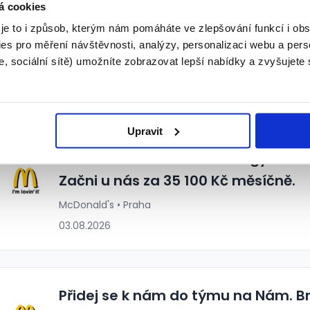
á cookies
Modřany hledají nové kolegy! Začni
 je to i způsob, kterým nám pomáháte ve zlepšování funkcí i o
200 Kč měsíčně.
es pro měření návštěvnosti, analýzy, personalizaci webu a pers
, sociální sítě) umožníte zobrazovat lepší nabídky a zvyšujete
McDonald's • Praha
03.08.2026
Upravit
I.P.Pavlova hledá nové kolegy na n
Začni u nás za 35 100 Kč měsíčně.
McDonald's • Praha
03.08.2026
Přidej se k nám do týmu na Nám. Br