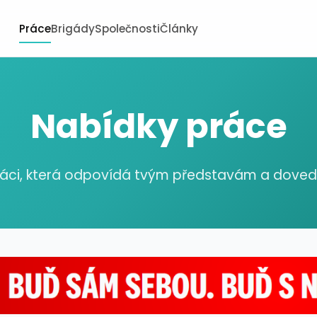
Práce
Brigády
Společnosti
Články
Nabídky práce
ráci, která odpovídá tvým představám a dov