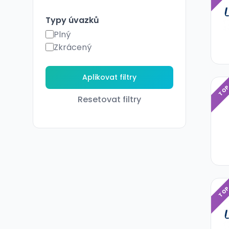
Typy úvazků
Plný
Zkrácený
TO
Resetovat filtry
TO