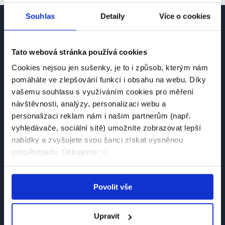
Souhlas
Detaily
Více o cookies
Tato webová stránka používá cookies
Cookies nejsou jen sušenky, je to i způsob, kterým nám
Česká platforma pro hledání práce a talentů.
pomáháte ve zlepšování funkcí i obsahu na webu. Díky
Spojujeme kandidáty se zaměstnavateli.
vašemu souhlasu s využíváním cookies pro měření
návštěvnosti, analýzy, personalizaci webu a
personalizaci reklam nám i našim partnerům (např.
vyhledávače, sociální sítě) umožníte zobrazovat lepší
nabídky a zvyšujete svou šanci získat vysněnou
práci/brigádu. Děkujeme :-)
Návštěvník
Najít práci
Povolit vše
Najít brigádu
Upravit
Společnosti