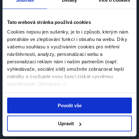
Tato webová stránka používá cookies
Česká platforma pro hledání práce a talentů.
Cookies nejsou jen sušenky, je to i způsob, kterým nám
Spojujeme kandidáty se zaměstnavateli.
pomáháte ve zlepšování funkcí i obsahu na webu. Díky
vašemu souhlasu s využíváním cookies pro měření
návštěvnosti, analýzy, personalizaci webu a
personalizaci reklam nám i našim partnerům (např.
vyhledávače, sociální sítě) umožníte zobrazovat lepší
nabídky a zvyšujete svou šanci získat vysněnou
Návštěvník
práci/brigádu. Děkujeme :-)
Najít práci
Najít brigádu
Povolit vše
Společnosti
Upravit
Články