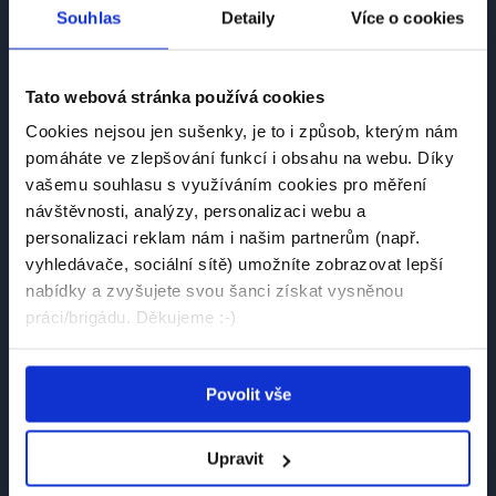
Souhlas
Detaily
Více o cookies
Tato webová stránka používá cookies
Česká platforma pro hledání práce a talentů.
Cookies nejsou jen sušenky, je to i způsob, kterým nám
Spojujeme kandidáty se zaměstnavateli.
pomáháte ve zlepšování funkcí i obsahu na webu. Díky
vašemu souhlasu s využíváním cookies pro měření
návštěvnosti, analýzy, personalizaci webu a
personalizaci reklam nám i našim partnerům (např.
vyhledávače, sociální sítě) umožníte zobrazovat lepší
nabídky a zvyšujete svou šanci získat vysněnou
Návštěvník
práci/brigádu. Děkujeme :-)
Najít práci
Povolit vše
Najít brigádu
Společnosti
Upravit
Články