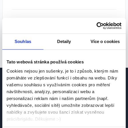
Tipy pro lepší výsledky:
• Zkuste zvolit více pozic
• Rozšiřte geografické vyhledávání
Souhlas
Detaily
Více o cookies
• Odstraňte některé filtry
Tato webová stránka používá cookies
Cookies nejsou jen sušenky, je to i způsob, kterým nám
pomáháte ve zlepšování funkcí i obsahu na webu. Díky
vašemu souhlasu s využíváním cookies pro měření
návštěvnosti, analýzy, personalizaci webu a
personalizaci reklam nám i našim partnerům (např.
vyhledávače, sociální sítě) umožníte zobrazovat lepší
Česká platforma pro hledání práce a talentů.
nabídky a zvyšujete svou šanci získat vysněnou
Spojujeme kandidáty se zaměstnavateli.
práci/brigádu. Děkujeme :-)