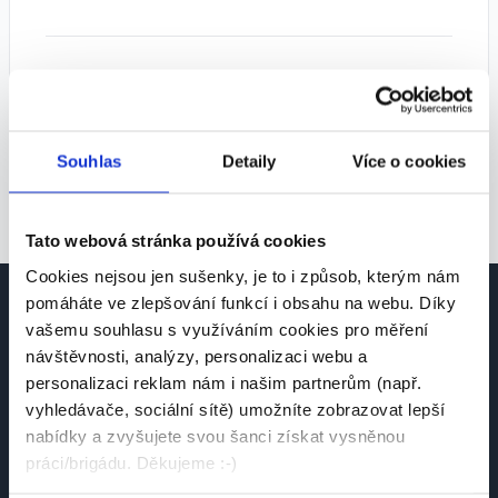
Tipy pro lepší výsledky:
• Zkuste zvolit více pozic
• Rozšiřte geografické vyhledávání
Souhlas
Detaily
Více o cookies
• Odstraňte některé filtry
Tato webová stránka používá cookies
Cookies nejsou jen sušenky, je to i způsob, kterým nám
pomáháte ve zlepšování funkcí i obsahu na webu. Díky
vašemu souhlasu s využíváním cookies pro měření
návštěvnosti, analýzy, personalizaci webu a
personalizaci reklam nám i našim partnerům (např.
vyhledávače, sociální sítě) umožníte zobrazovat lepší
Česká platforma pro hledání práce a talentů.
nabídky a zvyšujete svou šanci získat vysněnou
Spojujeme kandidáty se zaměstnavateli.
práci/brigádu. Děkujeme :-)