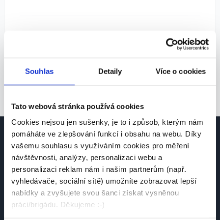
Tipy pro lepší výsledky:
• Zkuste zvolit více pozic
• Rozšiřte geografické vyhledávání
Souhlas
Detaily
Více o cookies
• Odstraňte některé filtry
Tato webová stránka používá cookies
Cookies nejsou jen sušenky, je to i způsob, kterým nám
pomáháte ve zlepšování funkcí i obsahu na webu. Díky
vašemu souhlasu s využíváním cookies pro měření
návštěvnosti, analýzy, personalizaci webu a
personalizaci reklam nám i našim partnerům (např.
vyhledávače, sociální sítě) umožníte zobrazovat lepší
Česká platforma pro hledání práce a talentů.
nabídky a zvyšujete svou šanci získat vysněnou
Spojujeme kandidáty se zaměstnavateli.
práci/brigádu. Děkujeme :-)