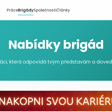
Práce
Brigády
Společnosti
Články
Nabídky brigád
ráci, která odpovídá tvým představám a dov