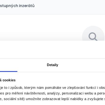
stupných inzerátů
Bohužel jsme nenašli 
Detaily
Pro vaše vyhledávací kritéria j
vhodné pozice. Zkuste upravit fil
á cookies
klíčová slova
 je to i způsob, kterým nám pomáháte ve zlepšování funkcí i o
es pro měření návštěvnosti, analýzy, personalizaci webu a pers
Resetovat fil
, sociální sítě) umožníte zobrazovat lepší nabídky a zvyšujete