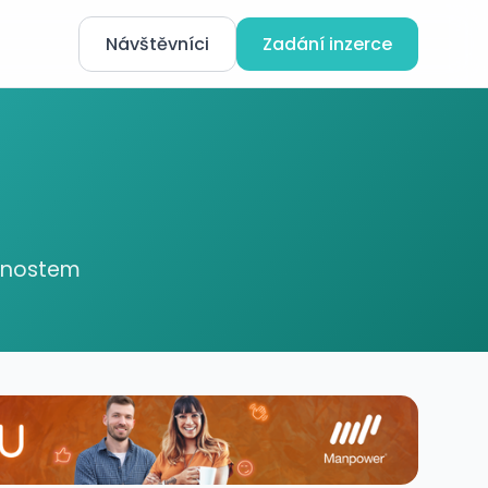
Návštěvníci
Zadání inzerce
ednostem