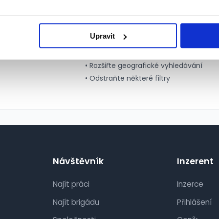
Tipy pro lepší výs
Upravit
• Zkuste zvolit více pozic
• Rozšiřte geografické vyhledávání
• Odstraňte některé filtry
Návštěvník
Inzerent
Najít práci
Inzerce
Najít brigádu
Přihlášení