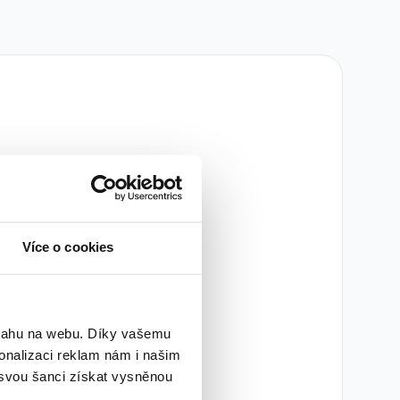
žádné inzeráty
Více o cookies
sme nenalezli žádné
try nebo použít jiná
.
bsahu na webu. Díky vašemu
onalizaci reklam nám i našim
try
 svou šanci získat vysněnou