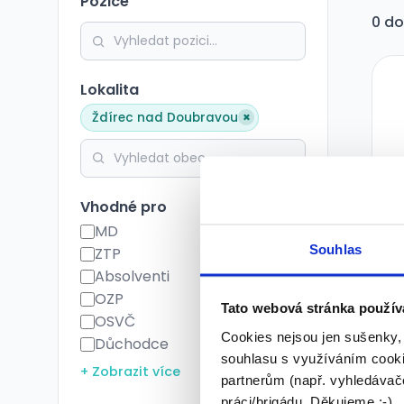
Pozice
0 do
Lokalita
×
Ždírec nad Doubravou
Vhodné pro
MD
Souhlas
ZTP
Absolventi
OZP
Tato webová stránka použív
OSVČ
Cookies nejsou jen sušenky,
Důchodce
souhlasu s využíváním cooki
+ Zobrazit více
partnerům (např. vyhledávače
práci/brigádu. Děkujeme :-)