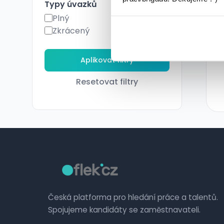
Typy úvazků
Plný
Zkrácený
Resetovat filtry
Česká platforma pro hledání práce a talentů.
Spojujeme kandidáty se zaměstnavateli.