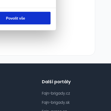
ledky:
Povolit vše
Další portály
Fajn-brigady.cz
Fajn-brigady.sk