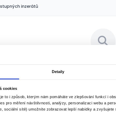
stupných inzerátů
Bohužel jsme nenašli 
Detaily
Pro vaše vyhledávací kritéria j
vhodné pozice. Zkuste upravit fil
á cookies
klíčová slova
 je to i způsob, kterým nám pomáháte ve zlepšování funkcí i o
es pro měření návštěvnosti, analýzy, personalizaci webu a pers
Resetovat fil
, sociální sítě) umožníte zobrazovat lepší nabídky a zvyšujete