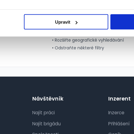
Tipy pro lepší výs
Upravit
• Zkuste zvolit více pozic
• Rozšiřte geografické vyhledávání
• Odstraňte některé filtry
Návštěvník
Inzerent
Najít práci
Inzerce
Najít brigádu
Přihlášení