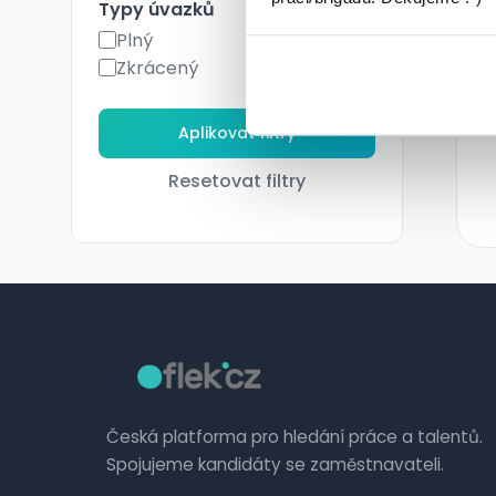
Typy úvazků
Plný
Zkrácený
Resetovat filtry
Česká platforma pro hledání práce a talentů.
Spojujeme kandidáty se zaměstnavateli.