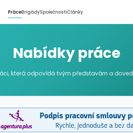
Práce
Brigády
Společnosti
Články
Nabídky práce
ráci, která odpovídá tvým představám a dov