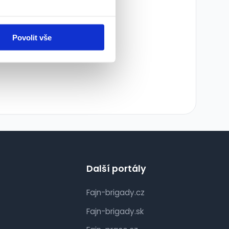
ledky:
Povolit vše
Další portály
Fajn-brigady.cz
Fajn-brigady.sk