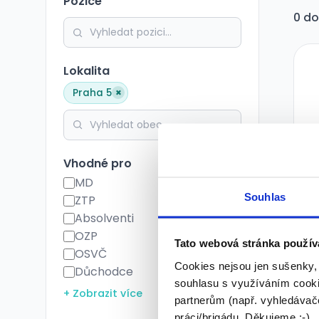
Pozice
0 do
Lokalita
×
Praha 5
Vhodné pro
MD
Souhlas
ZTP
Absolventi
OZP
Tato webová stránka použív
OSVČ
Cookies nejsou jen sušenky,
Důchodce
souhlasu s využíváním cooki
+ Zobrazit více
partnerům (např. vyhledávače
práci/brigádu. Děkujeme :-)