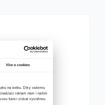
žádné inzeráty
Více o cookies
sme nenalezli žádné
try nebo použít jiná
.
bsahu na webu. Díky vašemu
onalizaci reklam nám i našim
try
 svou šanci získat vysněnou