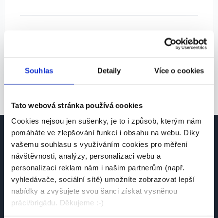
Tipy pro lepší výsledky:
• Zkuste zvolit více pozic
• Rozšiřte geografické vyhledávání
Souhlas
Detaily
Více o cookies
• Odstraňte některé filtry
Tato webová stránka používá cookies
Cookies nejsou jen sušenky, je to i způsob, kterým nám
pomáháte ve zlepšování funkcí i obsahu na webu. Díky
vašemu souhlasu s využíváním cookies pro měření
návštěvnosti, analýzy, personalizaci webu a
personalizaci reklam nám i našim partnerům (např.
vyhledávače, sociální sítě) umožníte zobrazovat lepší
Česká platforma pro hledání práce a talentů.
nabídky a zvyšujete svou šanci získat vysněnou
Spojujeme kandidáty se zaměstnavateli.
práci/brigádu. Děkujeme :-)