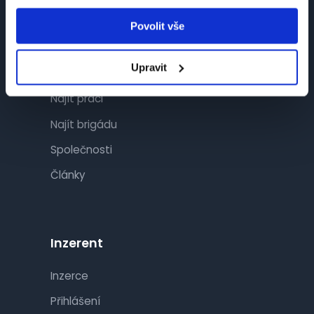
Povolit vše
Návštěvník
Upravit
Najít práci
Najít brigádu
Společnosti
Články
Inzerent
Inzerce
Přihlášení